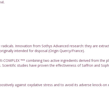
vé.
e radicals. Innovation from Sothys Advanced research: they are extrac
iginally intended for disposal (Origin Quercy/France).
TRI-COMPLEX ™* combining two active ingredients derived from the p
 Scientific studies have proven the effectiveness of Saffron and Soph
positively against oxydative stress and to avoid its adverse knock-on e