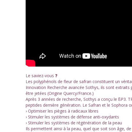
Le saviez-vous ❓
Les polyphénols de fleur de safran constituent un véritab
Innovation Recherche avancée Sothys, ils sont extraits 
être jetées (Origine Quercy/France.)
Après 3 années de recherche, Sothys a conçu le ßP3. T
peptides dernière génération. Le Safran et le Sophora ont
› Optimiser les pièges à radicaux libres
› Stimuler les systèmes de défense anti-oxydants
› Stimuler les systèmes de régénération de la peau
Ils permettent ainsi à la peau, quel que soit son âge, de