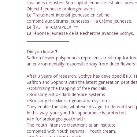
cascades néfastes. Son capital jeunesse est ainsi préser
Objectif jeunesse prolongée avec :
Le Traitement intensif jeunesse en cabine,
combiné aux Sérums jeunesses + la Crème jeunesse.
Le ßP3. TRI-COMPLEX ™*
La réponse jeunesse de la Recherche avancée Sothys.
_______________________
Did you know ❓
Saffron flower polyphenols represent a real trap for fre
an environmentally responsible way from dried flowers or
After 3 years of research, Sothys has developed ßP3. 
Saffron and Sophora with the latest generation peptides.
› Optimizing the trapping of free radicals
› Boosting antioxidant defence systems
› Boosting the skin’s regeneration systems
They enable the skin, whatever its age, to defend itself 
In this way, your youthful appearance is protected.
Aim for prolonged youth with:
The Youth Intensive treatment at an institute,
combined with Youth serums + Youth cream.