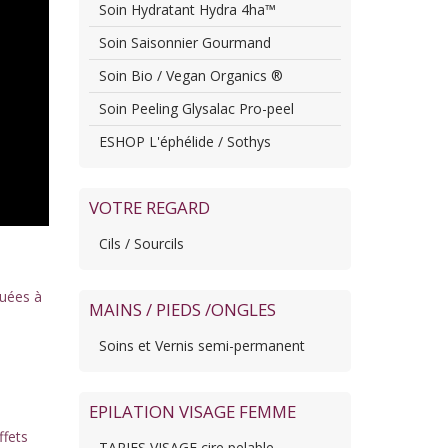
Soin Hydratant Hydra 4ha™
Soin Saisonnier Gourmand
Soin Bio / Vegan Organics ®
Soin Peeling Glysalac Pro-peel
ESHOP L'éphélide / Sothys
VOTRE REGARD
Cils / Sourcils
ouées à
MAINS / PIEDS /ONGLES
Soins et Vernis semi-permanent
EPILATION VISAGE FEMME
ffets
TARIFS VISAGE cire pelable