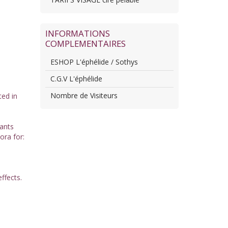
INFORMATIONS
COMPLEMENTAIRES
ESHOP L'éphélide / Sothys
C.G.V L'éphélide
Nombre de Visiteurs
ted in
lants
ora for:
ffects.