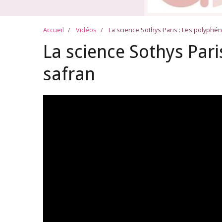
Accueil
Vidéos
La science Sothys Paris : Les polyphén
La science Sothys Pari
safran