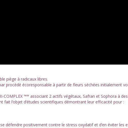
le piège à radicaux libres.
par procédé écoresponsable à partir de fleurs séchées initialement v
RI-COMPLEX ™* associant 2 actifs végétaux, Safran et Sophora à des
 fait l’objet d’études scientifiques démontrant leur efficacité pour :
 se défendre positivement contre le stress oxydatif et d’en éviter les e